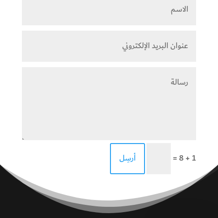
=
أرسِل
1 + 8